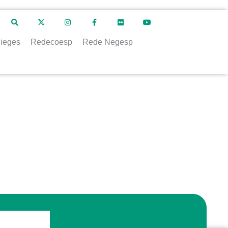
ieges
Redecoesp
Rede Negesp