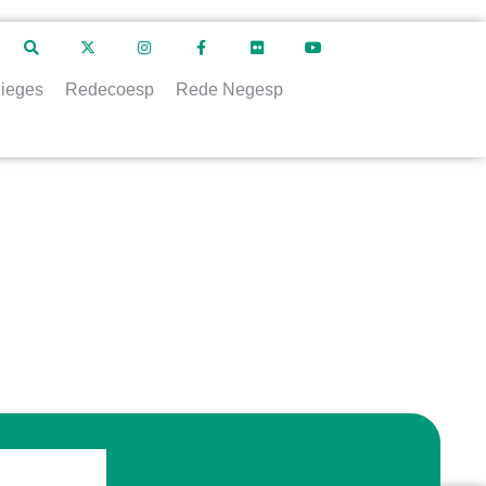
ieges
Redecoesp
Rede Negesp