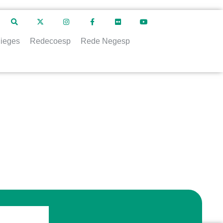
ieges
Redecoesp
Rede Negesp