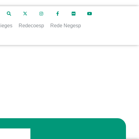
ieges
Redecoesp
Rede Negesp