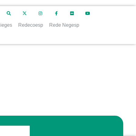
ieges
Redecoesp
Rede Negesp