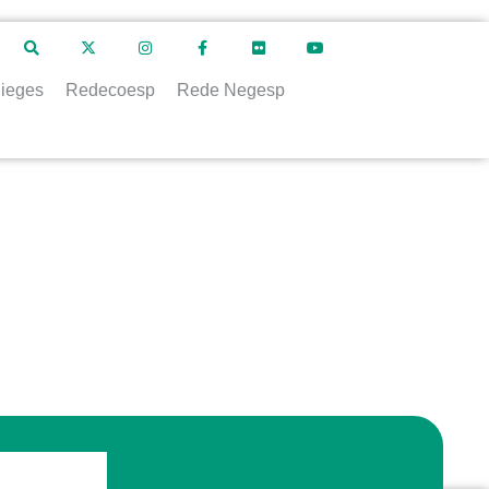
ieges
Redecoesp
Rede Negesp