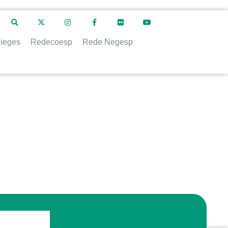
ieges
Redecoesp
Rede Negesp