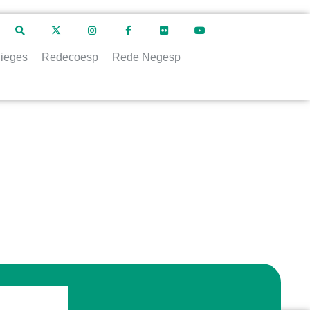
ieges
Redecoesp
Rede Negesp