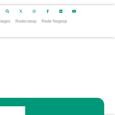
ieges
Redecoesp
Rede Negesp