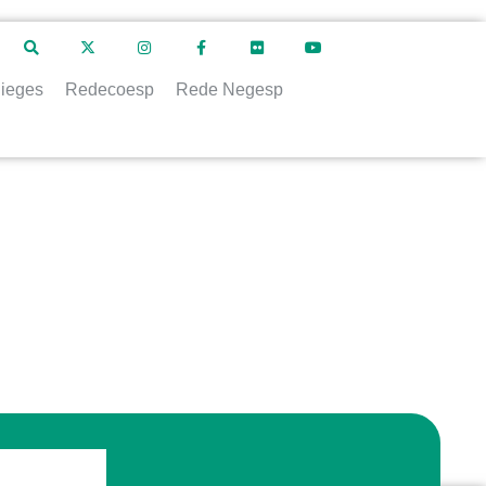
ieges
Redecoesp
Rede Negesp