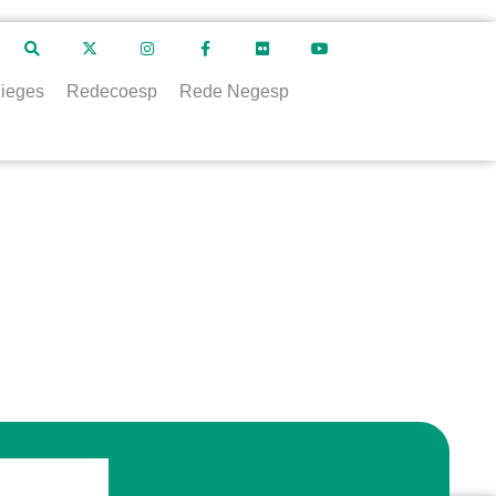
ieges
Redecoesp
Rede Negesp