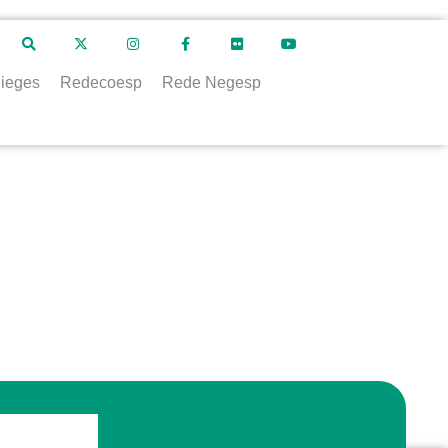
ieges
Redecoesp
Rede Negesp