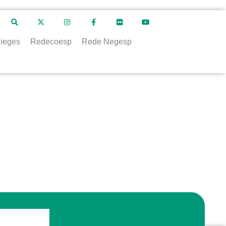
ieges
Redecoesp
Rede Negesp