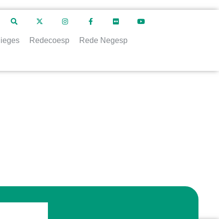
ieges
Redecoesp
Rede Negesp