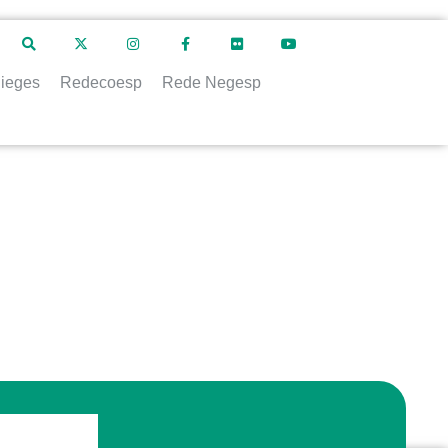
ieges
Redecoesp
Rede Negesp