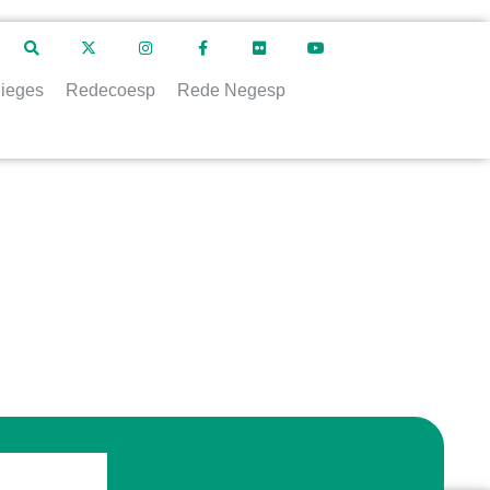
ieges
Redecoesp
Rede Negesp