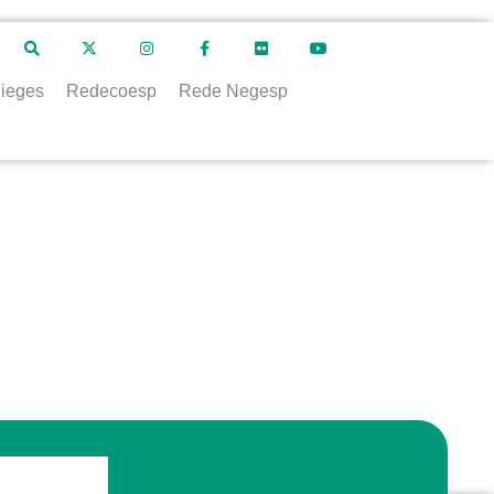
ieges
Redecoesp
Rede Negesp