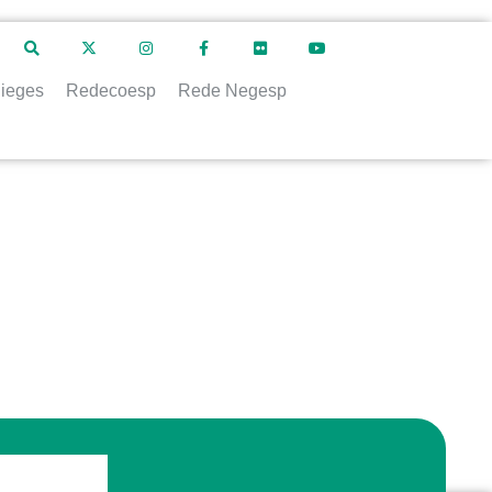
ieges
Redecoesp
Rede Negesp