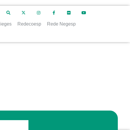
ieges
Redecoesp
Rede Negesp