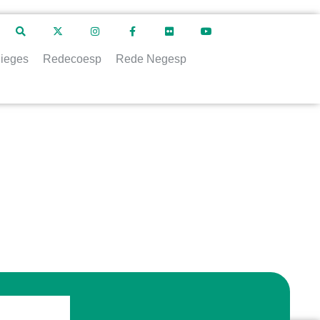
ieges
Redecoesp
Rede Negesp