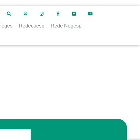
ieges
Redecoesp
Rede Negesp