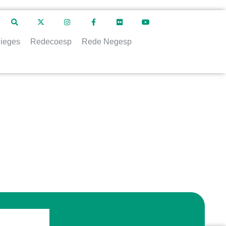
ieges
Redecoesp
Rede Negesp