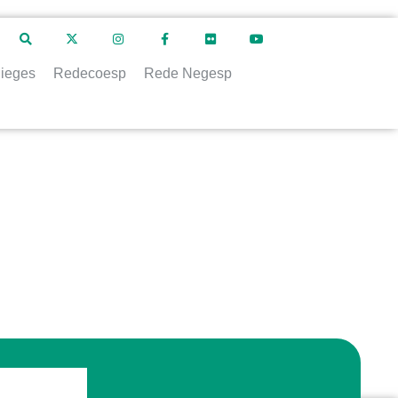
ieges
Redecoesp
Rede Negesp