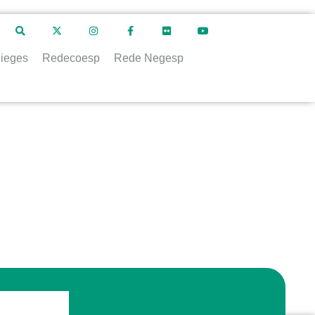
ieges
Redecoesp
Rede Negesp