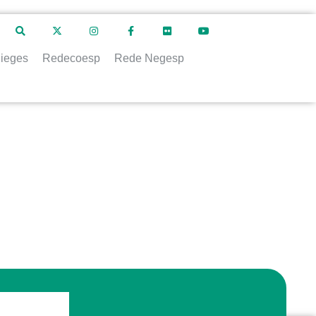
ieges
Redecoesp
Rede Negesp