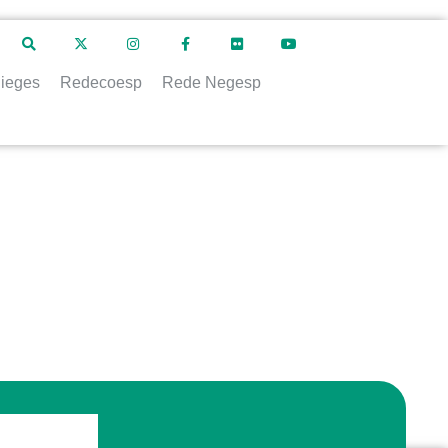
ieges
Redecoesp
Rede Negesp