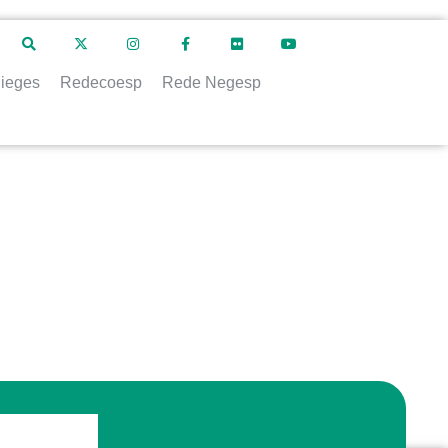
ieges
Redecoesp
Rede Negesp