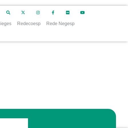
ieges
Redecoesp
Rede Negesp