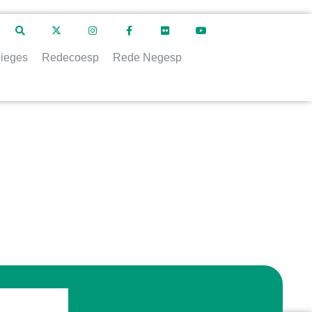
ieges
Redecoesp
Rede Negesp