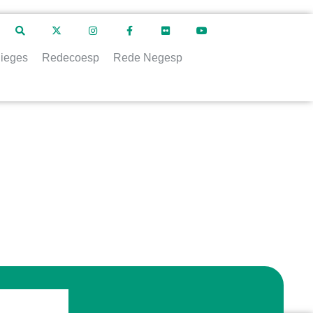
ieges
Redecoesp
Rede Negesp