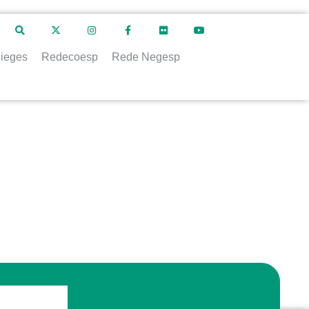
ieges
Redecoesp
Rede Negesp