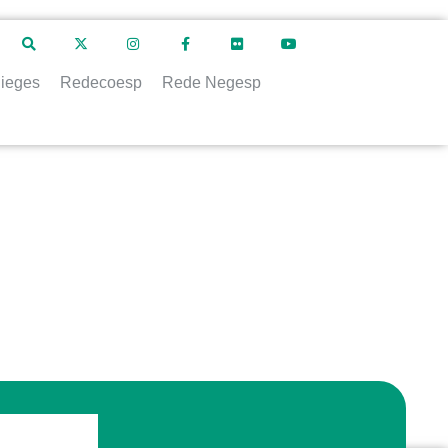
ieges
Redecoesp
Rede Negesp