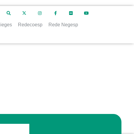
ieges
Redecoesp
Rede Negesp