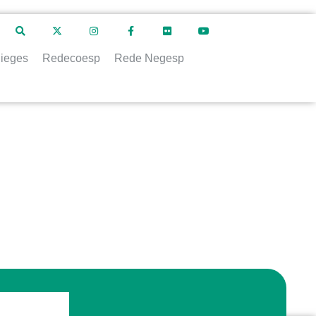
ieges
Redecoesp
Rede Negesp