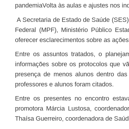
pandemia
Volta às aulas e ajustes nos i
A Secretaria de Estado de Saúde (SES) e a Secretária Extraordinária da Covid-19 convidaram integrantes de Ministério Público
Federal (MPF), Ministério Público Est
oferecer esclarecimentos sobre as ações
Entre os assuntos tratados, o planejamento para a volta às aulas. O Secretário Estadual de Saúde, Alex Bousquet, deu
informações sobre os protocolos que vã
presença de menos alunos dentro das s
professores e alunos foram citados.
Entre os presentes no encontro estavam a procuradora da República Roberta Trajano, do Ministério Público Federal; a
promotora Márcia Lustosa, coordenado
Thaísa Guerreiro, coordenadora de Saúde