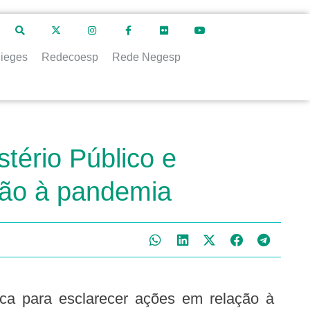
ieges
Redecoesp
Rede Negesp
tério Público e
ção à pandemia