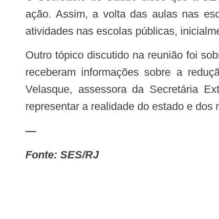
ação. Assim, a volta das aulas nas esc
atividades nas escolas públicas, inicialm
Outro tópico discutido na reunião foi sobre os dados da Covid-19. Os integrantes do Ministério Público e da Defensoria Pública
receberam informações sobre a reduç
Velasque, assessora da Secretária Ext
representar a realidade do estado e dos 
—
Fonte: SES/RJ