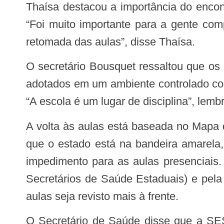
Thaísa destacou a importância do encontro por aproximar a Secretaria de Saúde dos órgãos de controle, facilitando o diálogo.
“Foi muito importante para a gente com
retomada das aulas”, disse Thaísa.
O secretário Bousquet ressaltou que os cuidados necessários para evitar a transmissão do coronavírus são mais fáceis de ser
adotados em um ambiente controlado como
“A escola é um lugar de disciplina”, lembr
A volta às aulas está baseada no Mapa de Risco elaborado pela Secretaria Extraordinária da Covid-19. O mapeamento aponta
que o estado está na bandeira amarela,
impedimento para as aulas presenciais.
Secretários de Saúde Estaduais) e pel
aulas seja revisto mais à frente.
O Secretário de Saúde disse que a SES e a Secretária Extraordinária da Covid-19 estarão monitorando o resultado de cada