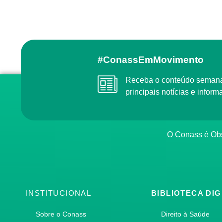
#ConassEmMovimento
Receba o conteúdo semanal do Conass com as
principais notícias e info
O Conass é O
INSTITUCIONAL
BIBLIOTECA DIG
Sobre o Conass
Direito à Saúde