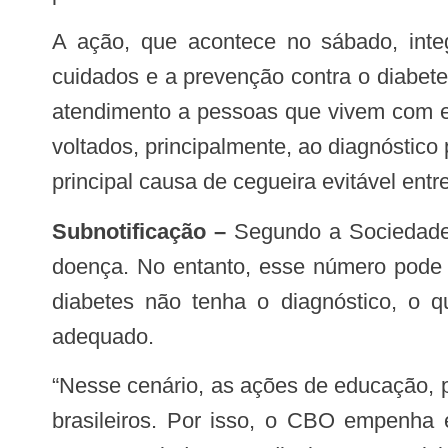
A ação, que acontece no sábado, integra a programação do Novembro Azul, campanha nacional que coloca em foco os
cuidados e a prevenção contra o diabete
atendimento a pessoas que vivem com e
voltados, principalmente, ao diagnóstico
principal causa de cegueira evitável entr
Subnotificação –
Segundo a Sociedade B
doença. No entanto, esse número pode 
diabetes não tenha o diagnóstico, o q
adequado.
“Nesse cenário, as ações de educação, prevenção e assistência podem trazer mudanças significativas nas vidas de milhares de
brasileiros. Por isso, o CBO empenha 