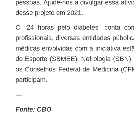
pessoas. Ajude-nos a divulgar essa ativ
desse projeto em 2021.
O “24 horas pelo diabetes” conta com o engajamento de médicos voluntários de diversas áreas da saúde. Além dos
profissionais, diversas entidades púbol
médicas envolvidas com a iniciativa est
do Esporte (SBMEE), Nefrologia (SBN), 
os Conselhos Federal de Medicina (CF
participam.
—
Fonte: CBO