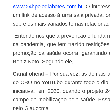
www.24hpelodiabetes.com.br
. O interes
um link de acesso à uma sala privada, o
sobre os mais variados temas relacionado
“Entendemos que a prevenção é fundamental na melhora da qualidade de vida das pessoas que sofrem com o diabetes. Diante
da pandemia, que tem trazido restriçõe
promoção da saúde ocorra, garantindo o
Beniz Neto. Segundo ele,
Canal oficial –
Por sua vez, as demais at
do CBO no YouTube durante todo o dia. 
iniciativa: “em 2020, quando o projeto
campo da mobilização pela saúde. Essa 
pelo Glaucoma”.