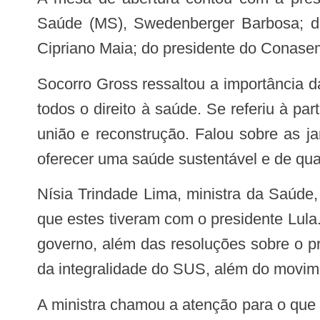
Saúde (MS), Swedenberger Barbosa; da
Cipriano Maia; do presidente do Conasem
Socorro Gross ressaltou a importância da articulação para o fortalecimento do Sistema Único de Saúde (SUS) e para garantir a
todos o direito à saúde. Se referiu à p
união e reconstrução. Falou sobre as j
oferecer uma saúde sustentável e de qua
Nísia Trindade Lima, ministra da Saúde, afirmou que levou as resoluções da 1ª CIT aos governadores, por ocasião da reunião
que estes tiveram com o presidente Lula.
governo, além das resoluções sobre o p
da integralidade do SUS, além do movime
A ministra chamou a atenção para o que chamou de uma gestão de diálogo, destacando a importância da agenda que perpassa,