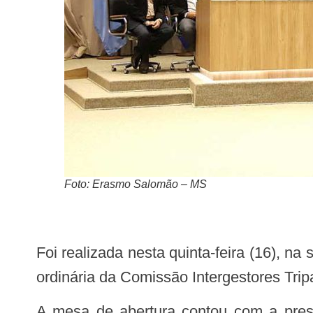
Foto: Erasmo Salomão – MS
Foi realizada nesta quinta-feira (16), na sede da Organização Pan-Americana da Saúde (OPAS/OMS) em Brasília, a 2ª Reunião
ordinária da Comissão Intergestores Trip
A mesa de abertura contou com a presença da ministra da saúde, Nísia Trindade; do secretário Executivo do Ministério da