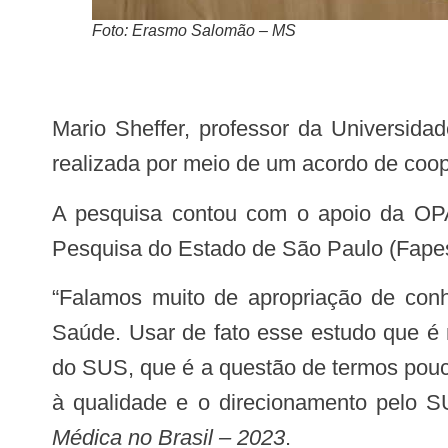
Foto: Erasmo Salomão – MS
Mario Sheffer, professor da Universi
realizada por meio de um acordo de coop
A pesquisa contou com o apoio da OPAS; do MS; da Fundação Faculdade de Medicina (FFM); da Fundação de Amparo à
Pesquisa do Estado de São Paulo (Fapes
“Falamos muito de apropriação de conhecimentos para políticas públicas. E é isso que pretendemos fazer no Ministério da
Saúde. Usar de fato esse estudo que é 
do SUS, que é a questão de termos pouc
à qualidade e o direcionamento pelo S
Médica no Brasil – 2023
.