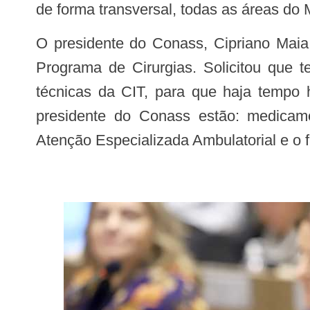
de forma transversal, todas as áreas d
O presidente do Conass, Cipriano Maia, destacou que os estados estão avançando na agenda dos cem dias, a exemplo do
Programa de Cirurgias. Solicitou que 
técnicas da CIT, para que haja tempo h
presidente do Conass estão: medicame
Atenção Especializada Ambulatorial e o 