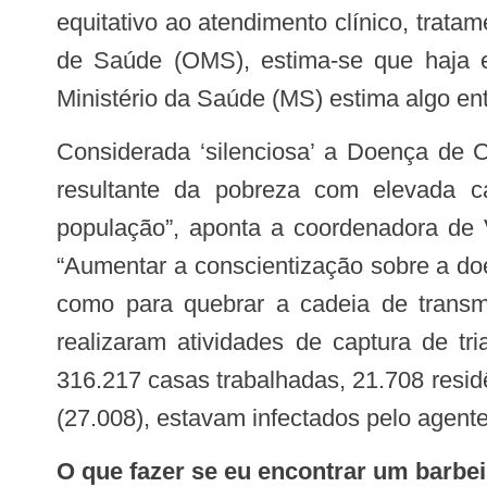
equitativo ao atendimento clínico, tra
de Saúde (OMS), estima-se que haja 
Ministério da Saúde (MS) estima algo ent
Considerada ‘silenciosa’ a Doença de Chagas atinge principalmente a população mais pobre. “Ele é uma condição crônica,
resultante da pobreza com elevada c
população”, aponta a coordenadora de
“Aumentar a conscientização sobre a doe
como para quebrar a cadeia de trans
realizaram atividades de captura de tr
316.217 casas trabalhadas, 21.708 residê
(27.008), estavam infectados pelo agente 
O que fazer se eu encontrar um barbe