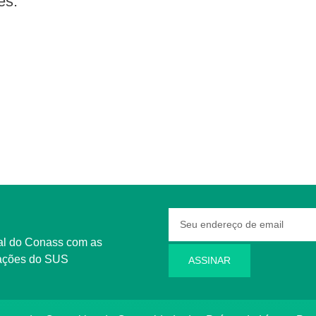
es.
rmações do SUS
ASSINAR