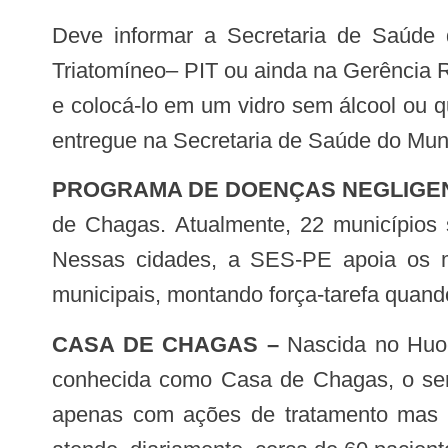
Deve informar a Secretaria de Saúde do Município, no setor de vigilância epidemiológica ou no Posto de Informação de
Triatomíneo– PIT ou ainda na Gerência R
e colocá-lo em um vidro sem álcool ou qu
entregue na Secretaria de Saúde do Muni
PROGRAMA DE DOENÇAS NEGLIGE
de Chagas. Atualmente, 22 municípios 
Nessas cidades, a SES-PE apoia os mu
municipais, montando força-tarefa quando
CASA DE CHAGAS –
Nascida no Huo
conhecida como Casa de Chagas, o serv
apenas com ações de tratamento mas t