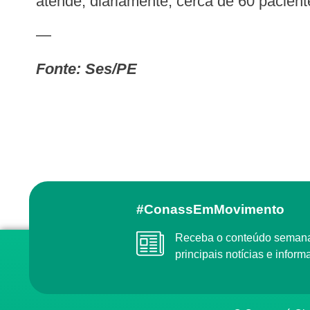
atende, diariamente, cerca de 60 pacient
—
Fonte: Ses/PE
#ConassEmMovimento
Receba o conteúdo semanal do Conass com as
principais notícias e info