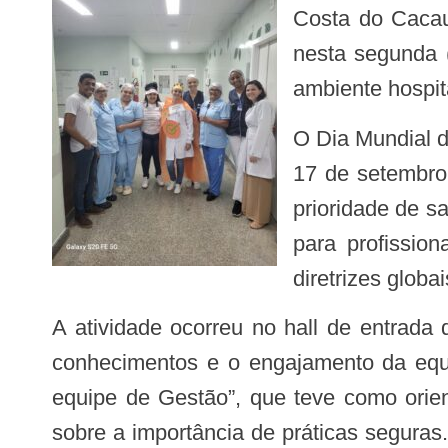
Costa do Cacau
nesta segunda (
ambiente hospit
O Dia Mundial da Segurança do Paciente, estabelecido pela Organização Mundial da Saúde (OMS) em
17 de setembro
prioridade de s
para profissio
diretrizes glob
A atividade ocorreu no hall de entrada da recepção social do hospital e proporcionou um ambiente dinâmico para a troca de
conhecimentos e o engajamento da equip
equipe de Gestão”, que teve como orien
sobre a importância de práticas seguras