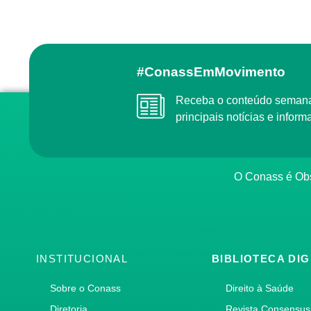
#ConassEmMovimento
Receba o conteúdo semanal do Conass com as
principais notícias e info
O Conass é O
INSTITUCIONAL
BIBLIOTECA DIG
Sobre o Conass
Direito à Saúde
Diretoria
Revista Consensus