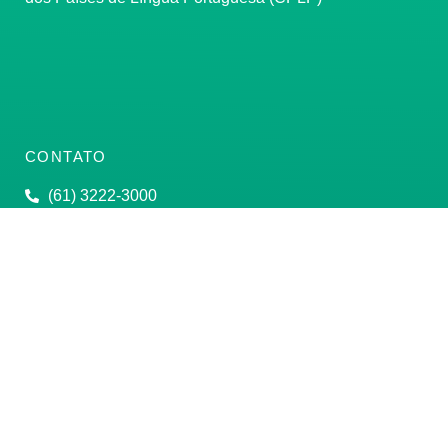
CONTATO
(61) 3222-3000
Institucional:
conass@conass.org.br
Setor Comercial Sul, Quadra 9, Torre C, Sala 1105,
Edifício Parque Cidade Corporate Brasília/DF CEP:
70308-200
Razão Social: Conselho Nacional de Secretários de
Saúde
CNPJ: 00.718.205/0001-07