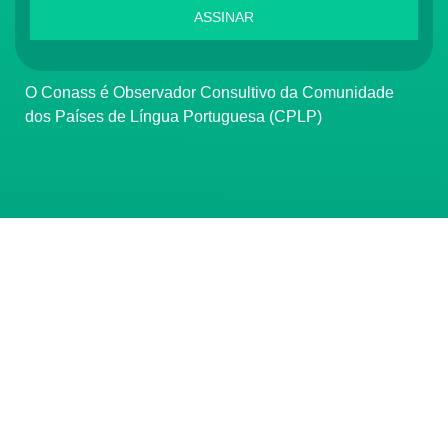
ASSINAR
O Conass é Observador Consultivo da Comunidade
dos Países de Língua Portuguesa (CPLP)
CONTATO
(61) 3222-3000
Institucional:
conass@conass.org.br
Setor Comercial Sul, Quadra 9, Torre C, Sala 1105,
Edifício Parque Cidade Corporate Brasília/DF CEP: