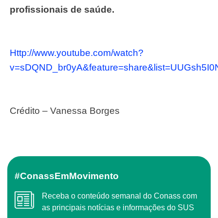
profissionais de saúde.
http://www.youtube.com/watch?
v=sDQND_br0yA&feature=share&list=UUGsh5
Crédito – Vanessa Borges
#ConassEmMovimento
Receba o conteúdo semanal do Conass com
as principais notícias e informações do SUS