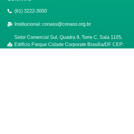
(61) 3222-3000
Institucional:
conass@conass.org.br
Setor Comercial Sul, Quadra 9, Torre C, Sala 1105,
Edifício Parque Cidade Corporate Brasília/DF CEP:
70308-200
Razão Social: Conselho Nacional de Secretários de
Saúde
CNPJ: 00.718.205/0001-07