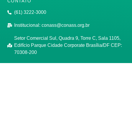
CONTATO
(61) 3222-3000
Institucional:
conass@conass.org.br
Setor Comercial Sul, Quadra 9, Torre C, Sala 1105,
Edifício Parque Cidade Corporate Brasília/DF CEP:
70308-200
Razão Social: Conselho Nacional de Secretários de
Saúde
CNPJ: 00.718.205/0001-07