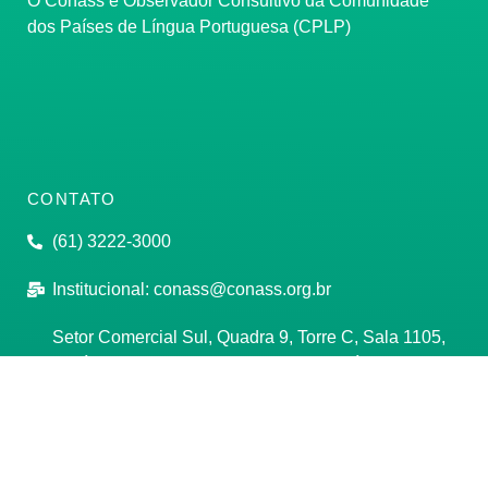
O Conass é Observador Consultivo da Comunidade
dos Países de Língua Portuguesa (CPLP)
CONTATO
(61) 3222-3000
Institucional:
conass@conass.org.br
Setor Comercial Sul, Quadra 9, Torre C, Sala 1105,
Edifício Parque Cidade Corporate Brasília/DF CEP:
70308-200
Razão Social: Conselho Nacional de Secretários de
Saúde