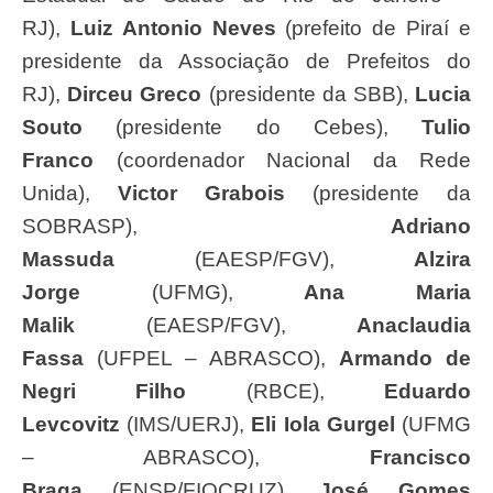
RJ),
Luiz Antonio Neves
(prefeito de Piraí e
presidente da Associação de Prefeitos do
RJ),
Dirceu Greco
(presidente da SBB),
Lucia
Souto
(presidente do Cebes),
Tulio
Franco
(coordenador Nacional da Rede
Unida),
Victor Grabois
(presidente da
SOBRASP),
Adriano
Massuda
(EAESP/FGV),
Alzira
Jorge
(UFMG),
Ana Maria
Malik
(EAESP/FGV),
Anaclaudia
Fassa
(UFPEL – ABRASCO),
Armando de
Negri Filho
(RBCE),
Eduardo
Levcovitz
(IMS/UERJ),
Eli Iola Gurgel
(UFMG
– ABRASCO),
Francisco
Braga
(ENSP/FIOCRUZ),
José Gomes