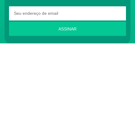
ASSINAR
O Conass é Observador Consultivo da Comunidade
dos Países de Língua Portuguesa (CPLP)
CONTATO
(61) 3222-3000
Institucional:
conass@conass.org.br