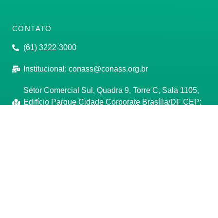
CONTATO
(61) 3222-3000
Institucional:
conass@conass.org.br
Setor Comercial Sul, Quadra 9, Torre C, Sala 1105,
Edifício Parque Cidade Corporate Brasília/DF CEP:
70308-200
Razão Social: Conselho Nacional de Secretários de
Saúde
CNPJ: 00.718.205/0001-07