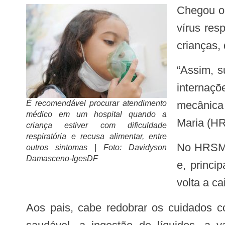
Chegou o período da sazonalidade do outono e do inverno. Com isso, há maior disseminação de
vírus res
crianças,
“Assim, surgem casos graves de asma e bronquiolite, que levam a uma maior dependência de
internaç
É recomendável procurar atendimento
mecânica 
médico em um hospital quando a
Maria (HR
criança estiver com dificuldade
respiratória e recusa alimentar, entre
No HRSM, por exemplo, já é possível notar o aumento do número de atendimentos de crianças
outros sintomas | Foto: Davidyson
Damasceno-IgesDF
e, princi
volta a ca
Aos pais, cabe redobrar os cuidados com a higienização das mãos, o uso de máscaras quando necessário, a alimentação