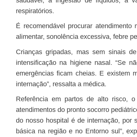
saudável, a ingestão de líquidos, a v
respiratórios.
É recomendável procurar atendimento médico em um hospital quando a criança estiver com dificuldade respiratória, recusa
alimentar, sonolência excessiva, febre p
Crianças gripadas, mas sem sinais de alarme, devem ficar em casa em isolamento, mas com aumento da hidratação e
intensificação na higiene nasal. “Se n
emergências ficam cheias. E existem 
internação”, ressalta a médica.
Referência em partos de alto risco, o HRSM conta com maternidade e UTI neonatal. Ao longo de 2022, foram 30.092
atendimentos do pronto socorro pediátrico
do nosso hospital é de internação, por
básica na região e no Entorno sul”, ex