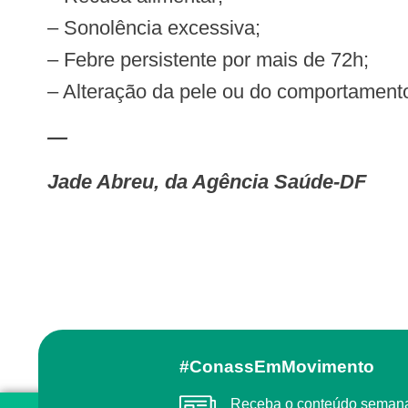
– Sonolência excessiva;
– Febre persistente por mais de 72h;
– Alteração da pele ou do comportament
—
Jade Abreu, da Agência Saúde-DF
#ConassEmMovimento
Receba o conteúdo semanal do Conass com as