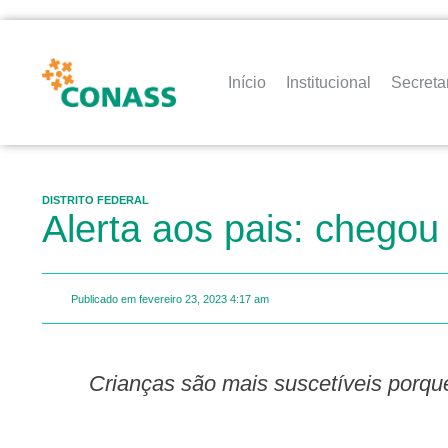
Início
Institucional
Secreta
DISTRITO FEDERAL
Alerta aos pais: chego
Publicado em
fevereiro 23, 2023
4:17 am
Crianças são mais suscetíveis porque ainda não possuem sistema imunológico bem fortalecido; confira os cuidados para