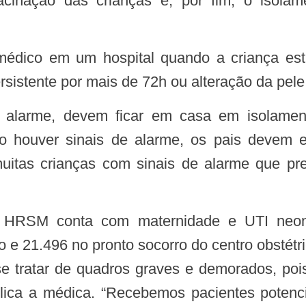
acinação das crianças e, por fim, o isola
ersistente por mais de 72h ou alteração da pe
ão houver sinais de alarme, os pais devem ev
muitas crianças com sinais de alarme que p
 e 21.496 no pronto socorro do centro obstétri
 se tratar de quadros graves e demorados, po
plica a médica. “Recebemos pacientes poten