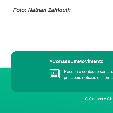
Foto: Nathan Zahlouth
#ConassEmMovimento
Receba o conteúdo semanal do Conass com as
principais notícias e info
O Conass é O