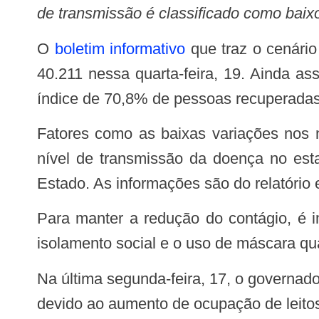
de transmissão é classificado como baix
O
boletim informativo
que traz o cenári
40.211 nessa quarta-feira, 19. Ainda a
índice de 70,8% de pessoas recuperadas
Fatores como as baixas variações nos números de óbitos e de novos casos nos últimos 14 dias mantêm o status de “baixo”
nível de transmissão da doença no esta
Estado. As informações são do relatório
Para manter a redução do contágio, é importante que a população continue adotando as medidas de prevenção à doença, o
isolamento social e o uso de máscara qua
Na última segunda-feira, 17, o governador Waldez Góes alertou que as medidas de flexibilização já adotadas podem ser revistas
devido ao aumento de ocupação de leitos