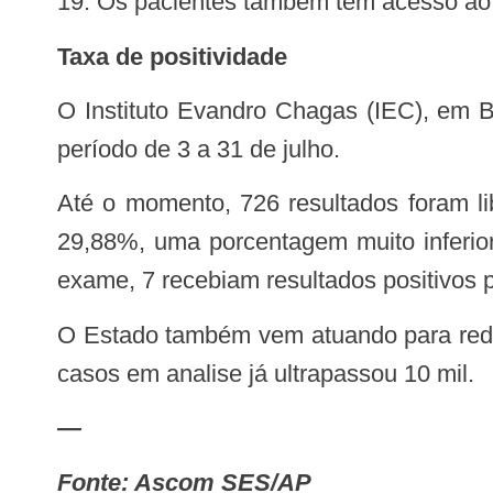
19. Os pacientes também têm acesso ao
Taxa de positividade
O Instituto Evandro Chagas (IEC), em Belém, está analisando 2 mil amostras enviadas pelo Governo do Amapá. Elas são do
período de 3 a 31 de julho.
Até o momento, 726 resultados foram liberados – destes, 217 foram positivos, o que representa uma taxa de positividade de
29,88%, uma porcentagem muito inferio
exame, 7 recebiam resultados positivos 
O Estado também vem atuando para reduzir o número de amostras acumuladas, que hoje em dia é de 2.188 – a quantidade de
casos em analise já ultrapassou 10 mil.
—
Fonte: Ascom SES/AP