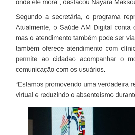
onde ele mora”, destacou Nayara Makso
Segundo a secretária, o programa representa uma mudança importante no acesso às especialidades médicas no estado.
Atualmente, o Saúde AM Digital conta 
mas o atendimento também pode ser via c
também oferece atendimento com clíni
permite ao cidadão acompanhar o mov
comunicação com os usuários.
“Estamos promovendo uma verdadeira revolução na saúde, garantindo mais comunicação com o usuário por meio do assistente
virtual e reduzindo o absenteísmo durante