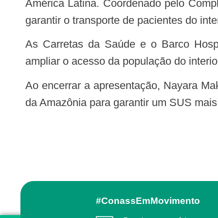
América Latina. Coordenado pelo Comple
garantir o transporte de pacientes do int
As Carretas da Saúde e o Barco Hospital São João XXIII também foram apresentados como importantes estratégias para
ampliar o acesso da população do interio
Ao encerrar a apresentação, Nayara Maksoud reforçou a necessidade de políticas públicas que considerem as particularidades
da Amazônia para garantir um SUS mais e
#ConassEmMovimento