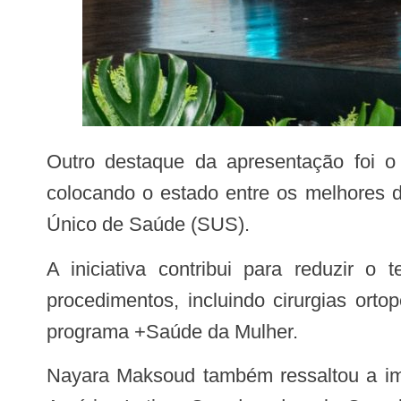
Outro destaque da apresentação foi o Opera+ Amazonas, programa que já realizou mais de 336 mil cirurgias em 2025,
colocando o estado entre os melhores 
Único de Saúde (SUS).
A iniciativa contribui para reduzir o tempo de espera por cirurgias e prevê, ainda este ano, a realização de 342 mil
procedimentos, incluindo cirurgias ort
programa +Saúde da Mulher.
Nayara Maksoud também ressaltou a importância da UTI Aérea do Amazonas, considerada a maior operação aeromédica da