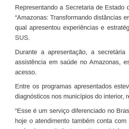
Representando a Secretaria de Estado de Saúde do Amazonas (SES-AM), a secretária, Nayara Maksoud, ministrou a palestra
“Amazonas: Transformando distâncias em
qual apresentou experiências e estraté
SUS.
Durante a apresentação, a secretária destacou iniciativas da atenção básica e especializada que vêm transformando a
assistência em saúde no Amazonas, esta
acesso.
Entre os programas apresentados esteve o Saúde AM Digital, que utiliza a Telessaúde para ampliar o acesso a consultas e
diagnósticos nos municípios do interior, 
“Esse é um serviço diferenciado no Brasil. Nós ampliamos a telemedicina para além da teleinterconsulta do programa Proadi e
hoje o atendimento também conta com a 