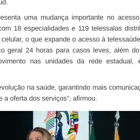
ud.
com 18 especialidades e 119 telessalas dist
elular, o que expande o acesso à telessaúde p
co geral 24 horas para casos leves, além 
imento nas unidades da rede estadual, e u
 a oferta dos serviços”, afirmou.